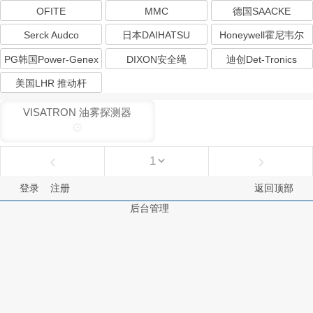
试仪
OFITE
MMC
德国SAACKE
Serck Audco
日本DAIHATSU
Honeywell霍尼韦尔
PG韩国Power-Genex
DIXON安全绳
迪创Det-Tronics
美国LHR 推动杆
VISATRON 油雾探测器
‹
›
登录
注册
返回顶部
后台管理