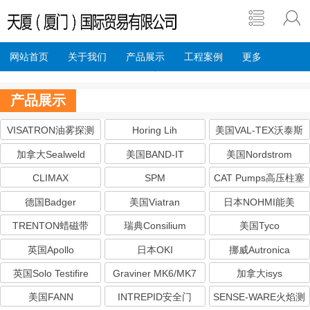
网站首页
关于我们
产品展示
工程案例
更多
产品展示
VISATRON油雾探测
Horing Lih
美国VAL-TEX沃泰斯
器
加拿大Sealweld
美国BAND-IT
美国Nordstrom
CLIMAX
SPM
CAT Pumps高压柱塞
泵
德国Badger
美国Viatran
日本NOHMI能美
TRENTON蜡磁带
瑞典Consilium
美国Tyco
Salwico
英国Apollo
日本OKI
挪威Autronica
英国Solo Testifire
Graviner MK6/MK7
加拿大isys
美国FANN
INTREPID安全门
SENSE-WARE火焰测