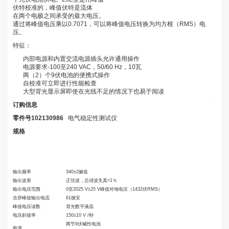
伏特
校准的，峰值
伏特是流体
在两个电极之间承受
的最大电压
。
通过将峰值电压乘以0.7071，可以将
峰值
电压转换为均方根（RMS）电
压。
特征：
内部电源和内置交流电源插头允许通用操作
电源要求-100至240 VAC，50/60 Hz，10瓦
两（2）个9伏电池的便携式操作
自校准可立即进行性能检查
大型背光显示屏即使在光线不足的情况下也易于阅读
订购信息
零件号102130986
电气稳定性测试仪
规格
输出频率
340±2赫兹
输出波形
正弦波，总谐波失真<1％
输出电压范围
0至2025 V±25 V峰值对地电压（1432伏RMS）
击穿峰值输出电流
61微安
峰值电压读数
背光数字液晶
电压斜坡率
150±10 V /秒
两节9伏碱性电池
电源